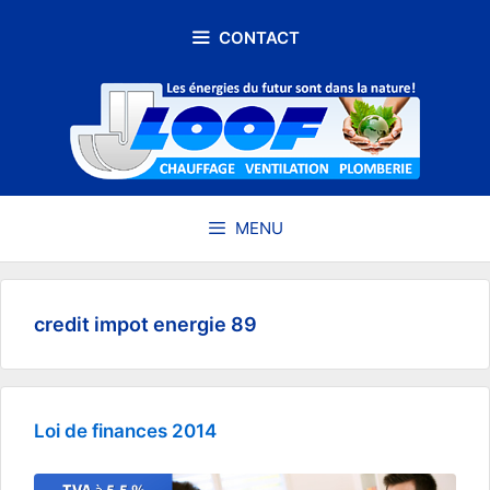
Aller
au
CONTACT
contenu
MENU
credit impot energie 89
Loi de finances 2014