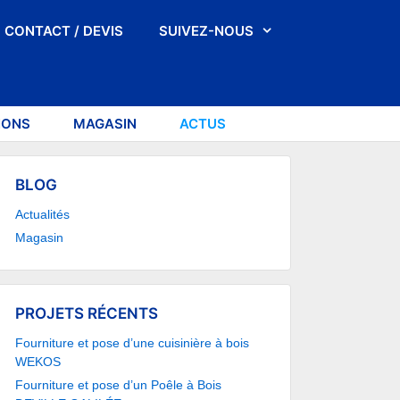
CONTACT / DEVIS
SUIVEZ-NOUS
IONS
MAGASIN
ACTUS
BLOG
Actualités
Magasin
PROJETS RÉCENTS
Fourniture et pose d’une cuisinière à bois
WEKOS
Fourniture et pose d’un Poêle à Bois